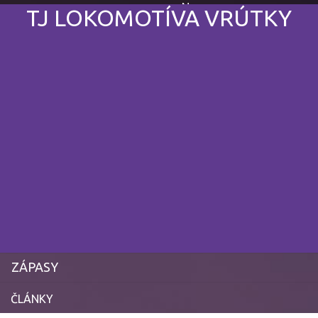
News
19. augusta 2023
TJ LOKOMOTÍVA VRÚTKY
ZÁPASY
ČLÁNKY