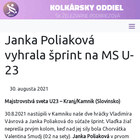
KOLKÁRSKY ODDIEL
ŠK ŽELEZIARNE PODBREZOVÁ
Janka Poliaková
vyhrala šprint na MS U-
23
30. augusta 2021
Majstrovstvá sveta U23 – Kranj/Kamnik (Slovinsko)
30.8.2021 nastúpili v Kamniku naše dve hráčky Vladimíra
Vávrová a Janka Poliaková do súťaže šprint. Vlaďka žiaľ
neprešla prvým kolom, keď nad jej sily bola Chorvátka
Valentina Smudj (0:2 na sety).
Janka Poliaková
v prvom