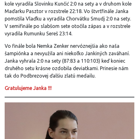
kole vyradila Slovinku Kunčić 2:0 na sety a v druhom kole
Maďarku Pasztor v rozstrele 22:18. Vo štvrťfinále Janka
pomstila Vlaďku a vyradila Chorvátku Smudj 2:0 na sety.
V semifinále po slabšom sete otočila zápas a v rozstrele
vyradila Rumunku Sereš 23:14.
Vo finále bola Nemka Zenker nervóznejšia ako naša
šampiónka a nevyužila ani niekoľko Jankiných zaváhaní.
Janka vyhrala 2:0 na sety (87:83 a 110:103) keď koniec
druhého setu krásne ozdobila deviatkami. Prinesie nám
tak do Podbrezovej ďalšiu zlatú medailu.
Gratulujeme Janka !!!