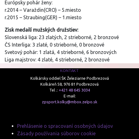
Európsky pohár ženy:
r.2014 – Varaždin(CRO) – 5.miesto
r.2015 – Straubing(GER) – 1.miesto
Zisk medailí mužských družstiev:
Slovenská liga: 23 zlatých, 2 strieborné, 2 bronzové
ČS Interliga: 3 zlaté, 0 strieborné, 0 bronzové
Svetový pohár: 1 zlatá, 4 strieborné, 6 bronzových
Liga majstrov: 4 zlaté, 4 strieborné, 2 bronzové
KONTAKT
Kolkársky oddiel ŠK Železiarne Podbrezová
Kolkáreň 58, 976 81 Podbrezová
Tel .:
+421 48 645 3034
E-mail:
zpsport.kolky@mbox.zelpo.sk
Prehlásenie o spracovaní osobných údajov
Zásady používania súborov cookie