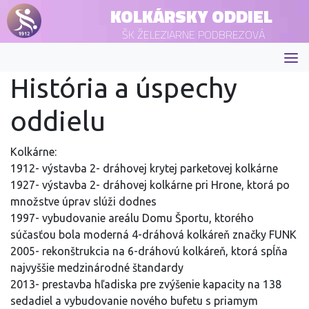
KOLKÁRSKY ODDIEL
ŠK ŽELEZIARNE PODBREZOVÁ
História a úspechy
oddielu
Kolkárne:
1912- výstavba 2- dráhovej krytej parketovej kolkárne
1927- výstavba 2- dráhovej kolkárne pri Hrone, ktorá po
množstve úprav slúži dodnes
1997- vybudovanie areálu Domu Športu, ktorého
súčasťou bola moderná 4-dráhová kolkáreň značky FUNK
2005- rekonštrukcia na 6-dráhovú kolkáreň, ktorá spĺňa
najvyššie medzinárodné štandardy
2013- prestavba hľadiska pre zvýšenie kapacity na 138
sedadiel a vybudovanie nového bufetu s priamym