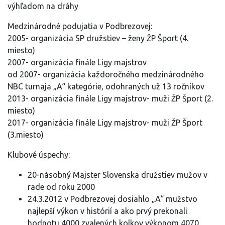
výhľadom na dráhy
Medzinárodné podujatia v Podbrezovej:
2005- organizácia SP družstiev – ženy ŽP Šport (4.
miesto)
2007- organizácia finále Ligy majstrov
od 2007- organizácia každoročného medzinárodného
NBC turnaja „A“ kategórie, odohraných už 13 ročníkov
2013- organizácia finále Ligy majstrov- muži ŽP Šport (2.
miesto)
2017- organizácia finále Ligy majstrov- muži ŽP Šport
(3.miesto)
Klubové úspechy:
20-násobný Majster Slovenska družstiev mužov v
rade od roku 2000
24.3.2012 v Podbrezovej dosiahlo „A“ mužstvo
najlepší výkon v histórií a ako prvý prekonali
hodnotu 4000 zvalených kolkov výkonom 4070