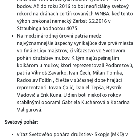
bodov. Až do roku 2016 to bol neoficiálny svetový
rekord na dráhach certifikovaných WNBA, keď tento
výkon prekonal nemecký Zerbst 6.2.2016 v
Straubingu hodnotou 4075.
Na medzinárodnej úrovni patria medzi
najvýznamnejšie úspechy vynikajúce dve prvé miesta
vo finále Ligy majstrov, či víťazstvo vo Svetovom
pohári družstiev mužov. K tým najúspešnejším
kolkárom u mužov, ktorí reprezentovali Podbrezovú,
patria Vilmoš Zavarko, Ivan Čech, Milan Tomka,
Radoslav Foltín , či ešte v súčasnej dobe hrajúci
reprezentanti Jovan Ćalić, Daniel Tepša, Bystrík
Vadovič a Erik Kuna. U žien boli niekoľko rokov
stabilnými oporami Gabriela Kuchárová a Katarína
Valigurová.
Svetový pohár:
víťaz Svetového pohára družstiev- Skopje (MKD) v