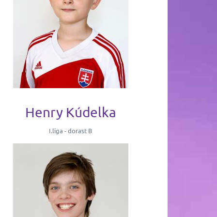
Henry Kúdelka
I.liga - dorast B