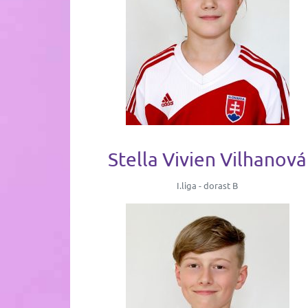
Stella Vivien Vilhanová
I.liga - dorast B