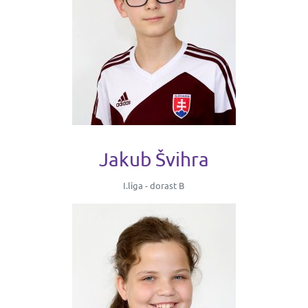
Jakub Švihra
I.liga - dorast B