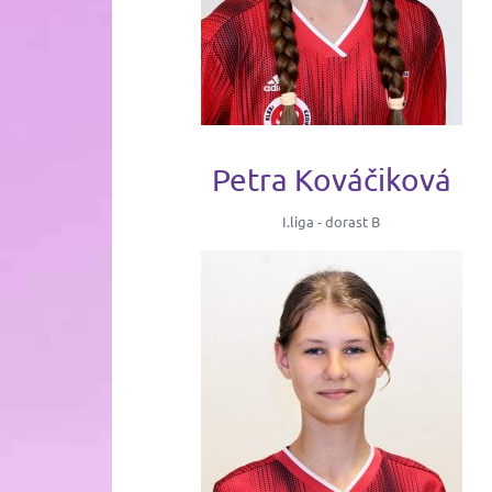
Petra Kováčiková
I.liga - dorast B