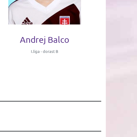
Andrej Balco
I.liga - dorast B