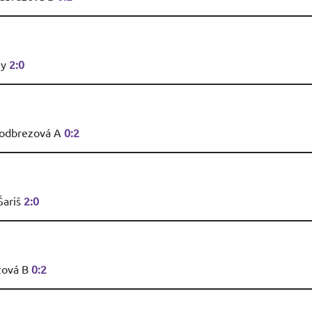
ny
2:0
Podbrezová A
0:2
Šariš
2:0
zová B
0:2