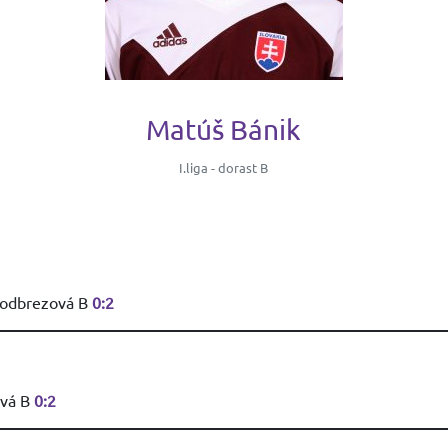
Matúš Bánik
I.liga - dorast B
Podbrezová B
0:2
ová B
0:2