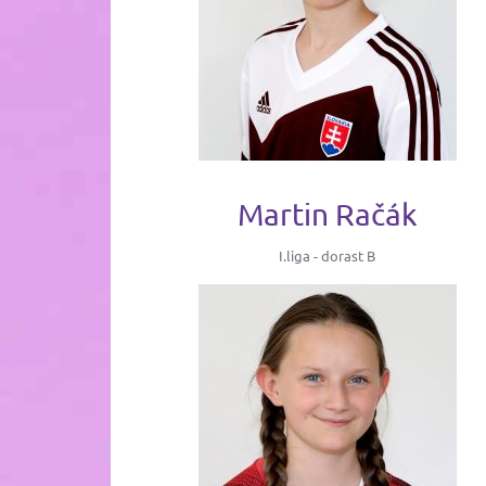
Martin Račák
I.liga - dorast B