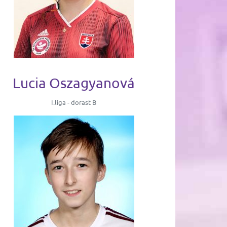
Lucia Oszagyanová
I.liga - dorast B