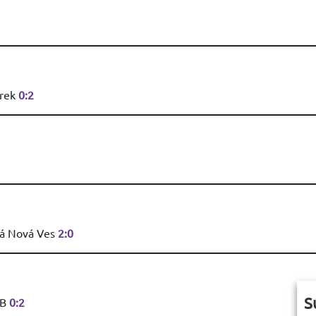
arek
0:2
ká Nová Ves
2:0
S
 B
0:2