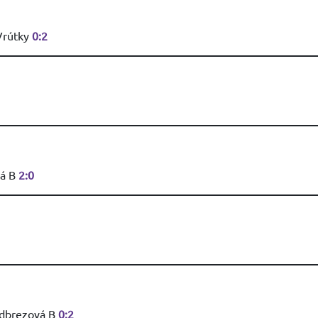
Vrútky
0:2
vá B
2:0
odbrezová B
0:2