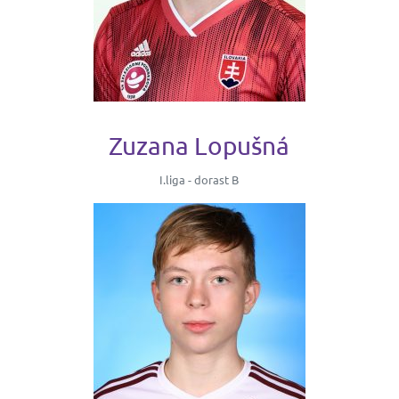
Zuzana Lopušná
I.liga - dorast B