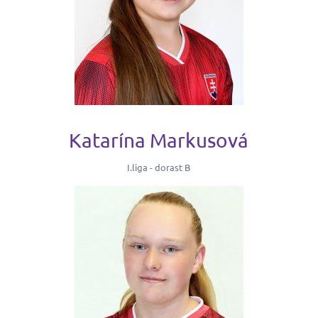
Katarína Markusová
I.liga - dorast B