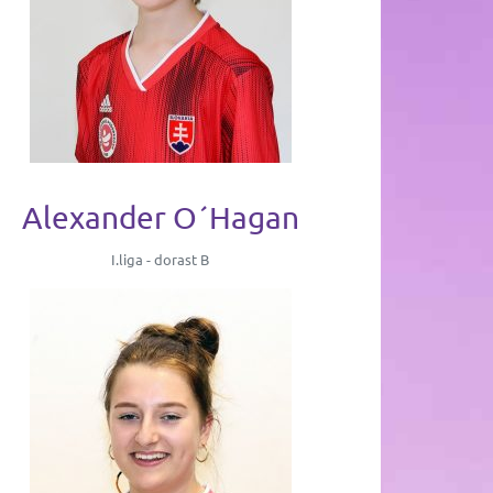
Alexander O´Hagan
I.liga - dorast B