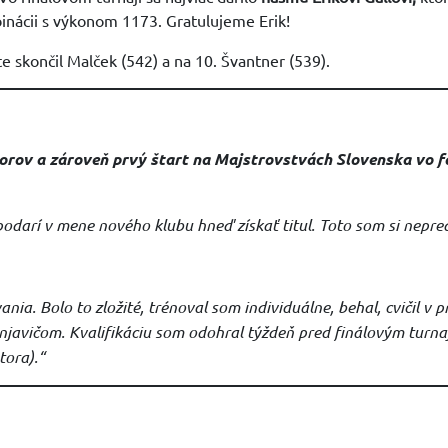
binácii s výkonom 1173. Gratulujeme Erik!
ste skončil Malček (542) a na 10. Švantner (539).
uniorov a zároveň prvý štart na Majstrovstvách Slovenska vo 
odarí v mene nového klubu hneď získať titul. Toto som si nepred
ia. Bolo to zložité, trénoval som individuálne, behal, cvičil v p
javičom. Kvalifikáciu som odohral týždeň pred finálovým turnaj
tora).“