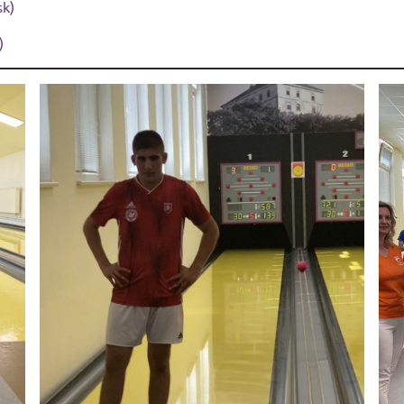
sk)
)