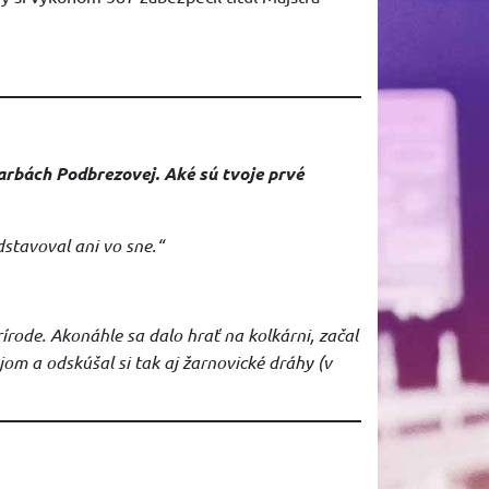
farbách Podbrezovej. Aké sú tvoje prvé
stavoval ani vo sne.“
rírode. Akonáhle sa dalo hrať na kolkárni, začal
om a odskúšal si tak aj žarnovické dráhy (v