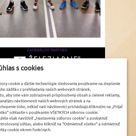
GENERÁLNY PARTNER
úhlas s cookies
www.zelpo.sk
bory cookie a ďalšie technológie sledovania používame na zlepšenie
šho zážitku z prehliadania našich webových stránok,
 to, aby sme vám zobrazovali prispôsobený obsah a cielené reklamy,
 analýzu návštevnosti našich webových stránok a na
chopenie toho, odkiaľ naši návštevníci prichádzajú.Kliknutím na „Prijať
etko” súhlasíte s používaním VŠETKÝCH súborov cookie.
žete však navštíviť „Nastavenia súborov cookie” a poskytnúť
ntrolovaný súhlas, alebo kliknúť na “Odmietnuť všetko” a odmietnuť
etky cookie okrem funkčnych.