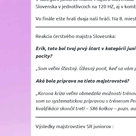
Slovenska v jednotlivcoch na 120 HZ, aj v kom
Vo finále ešte hrali dvaja naši hráči. Na 8. mie
Reakcia čerstvého majstra Slovesnka:
Erik, toto bol tvoj prvý štart v kategórii j
pocity?
„Som veľmi šťastný. Úžasný pocit, keď sa vám p
Aká bola príprava na tieto majstrovstvá?
„
Korona kríza veľmi obmedzila možnosti trénovan
som so systematickou prípravou s trénerom Pon
kvalifikácii skončil tretí – 586 kolkov – pozn. au
Výsledky majstrovstiev SR juniorov :