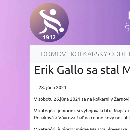
Š
DOMOV
KOLKÁRSKY ODDIE
Erik Gallo sa stal
28. júna 2021
V sobotu 26.júna 2021 sa na kolkárni v Žarnovic
V kategórii junioriek si vybojovala titul Majs
Poliaková a Vávrová žiaľ na cenné kovy nesiahl
V kategórii juniorov máme Majstra Slovenska. V