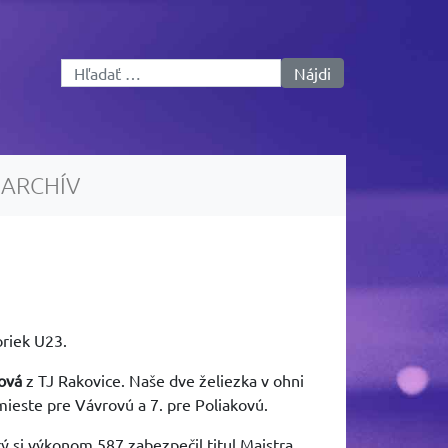
Hľadať:
ARCHÍV
oriek U23.
ková
z TJ Rakovice. Naše dve želiezka v ohni
mieste pre Vávrovú a 7. pre Poliakovú.
ý si výkonom 587 zabezpečil titul Majstra