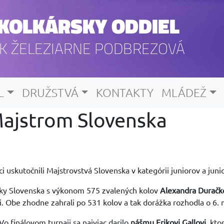
KOLKÁRSKY ODDIEL
K ŽELEZIARNE PODBREZOVÁ
L
DRUŽSTVÁ
KONTAKTY
MLÁDEŽ
 Majstrom Slovenska
i uskutočnili Majstrovstvá Slovenska v kategórii juniorov a juni
terky Slovenska s výkonom 575 zvalených kolov
Alexandra Durač
i. Obe zhodne zahrali po 531 kolov a tak dorážka rozhodla o 6. 
o finálovom turnaji sa najviac darilo
nášmu Erikovi Gallovi,
ktor