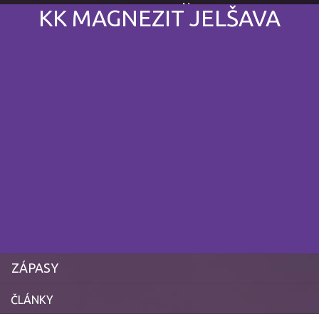
News
19. augusta 2023
KK MAGNEZIT JELŠAVA
ZÁPASY
ČLÁNKY