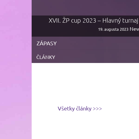
XVII. ŽP cup 2023 – Hlavný turna
New
19. augusta 2023
ZÁPASY
ČLÁNKY
Všetky články >>>