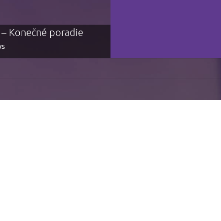
j – Konečné poradie
ŽP cup 2023 – k
s
1