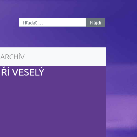
Hľadať:
ARCHÍV
IŘÍ VESELÝ