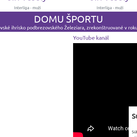
Interliga - muži
Interliga - muži
DOMU ŠPORTU
ské ihrisko podbrezovského Železiara, zrekonštruované v rok
YouTube kanál
S
Sú