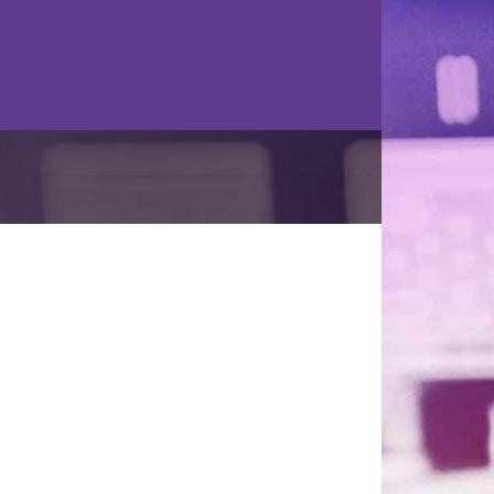
valifikácia – Konečné poradie
News
8. augusta 2023