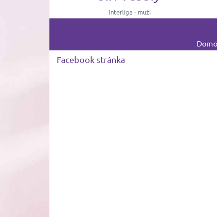
a - muži
Interliga - muži
Domov
Facebook stránka