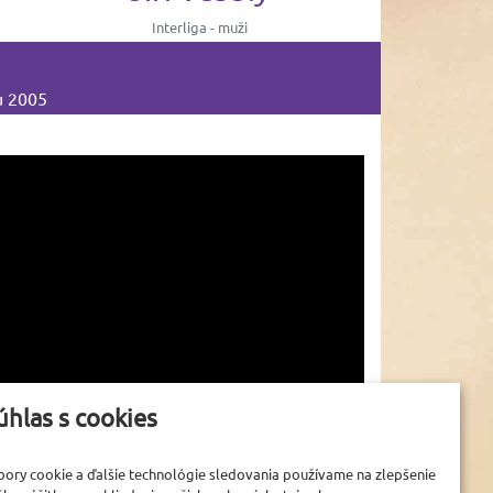
Interliga - muži
Interli
u 2005
úhlas s cookies
bory cookie a ďalšie technológie sledovania používame na zlepšenie