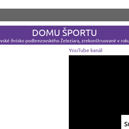
DOMU ŠPORTU
ské ihrisko podbrezovského Železiara, zrekonštruované v rok
YouTube kanál
S