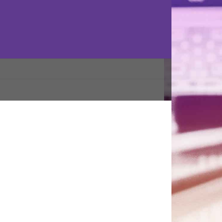
valifikácia – Konečné poradie
News
8. augusta 2023