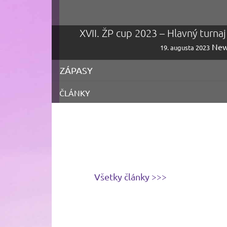
XVII. ŽP cup 2023 – Hlavný turna
New
19. augusta 2023
ZÁPASY
ČLÁNKY
Všetky články >>>