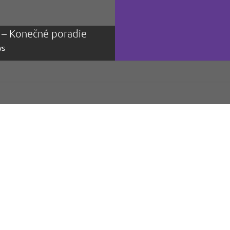
j – Konečné poradie
ŽP cup 2023 – k
s
1