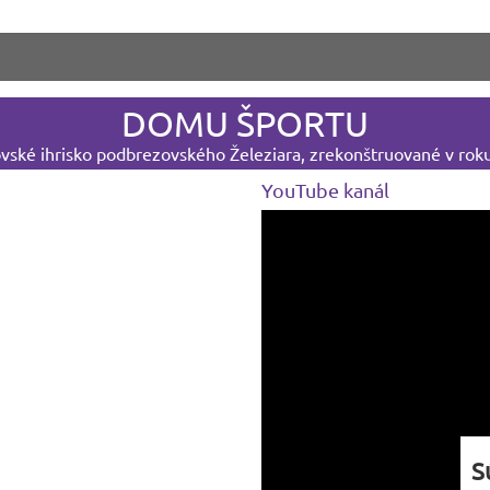
DOMU ŠPORTU
ské ihrisko podbrezovského Železiara, zrekonštruované v rok
YouTube kanál
S