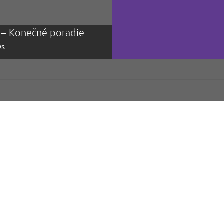
j – Konečné poradie
ŽP cup 2023 – k
s
1