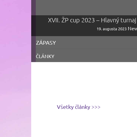
XVII. ŽP cup 2023 – Hlavný turna
New
19. augusta 2023
ZÁPASY
ČLÁNKY
Všetky články >>>