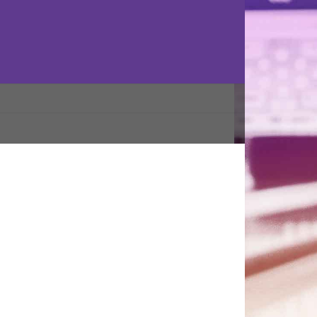
valifikácia – Konečné poradie
News
8. augusta 2023