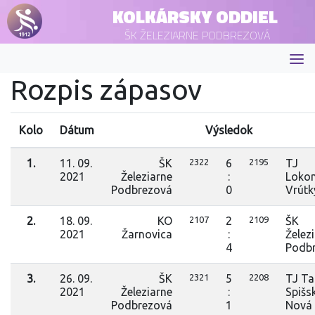
KOLKÁRSKY ODDIEL
ŠK ŽELEZIARNE PODBREZOVÁ
Rozpis zápasov
Kolo
Dátum
Výsledok
1.
11. 09.
ŠK
2322
6
2195
TJ
2021
Železiarne
:
Loko
Podbrezová
0
Vrútk
2.
18. 09.
KO
2107
2
2109
ŠK
2021
Žarnovica
:
Želez
4
Podb
3.
26. 09.
ŠK
2321
5
2208
TJ Ta
2021
Železiarne
:
Spišs
Podbrezová
1
Nová