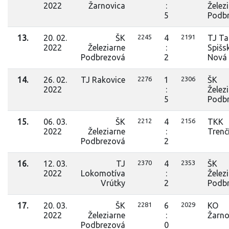
2022
Žarnovica
:
Želez
5
Podb
13.
20. 02.
ŠK
2245
4
2191
TJ Ta
2022
Železiarne
:
Spišs
Podbrezová
2
Nová
14.
26. 02.
TJ Rakovice
2276
1
2306
ŠK
2022
:
Želez
5
Podb
15.
06. 03.
ŠK
2212
4
2156
TKK
2022
Železiarne
:
Trenč
Podbrezová
2
16.
12. 03.
TJ
2370
4
2353
ŠK
2022
Lokomotíva
:
Želez
Vrútky
2
Podb
17.
20. 03.
ŠK
2281
6
2029
KO
2022
Železiarne
:
Žarno
Podbrezová
0