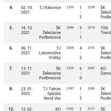
4.
02. 10.
TJ Rakovice
2150
1
2228
ŠK
2021
:
Želez
5
Podb
5.
16. 10.
ŠK
2294
5
2214
TKK
2021
Železiarne
:
Trenč
Podbrezová
1
6.
06. 11.
TJ
2426
4
2315
ŠK
2021
Lokomotíva
:
Želez
Vrútky
2
Podb
7.
13. 11.
ŠK
2329
6
2067
KO
2021
Železiarne
:
Žarno
Podbrezová
0
8.
23. 01.
TJ Tatran
2187
1
2265
ŠK
2022
Spišská
:
Želez
Nová Ves
5
Podb
12.
12. 02.
KO
2102
1
2171
ŠK