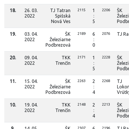
18.
26. 03.
TJ Tatran
2115
1
2206
ŠK
2022
Spišská
:
Želez
Nová Ves
5
Podb
19.
03. 04.
ŠK
2189
6
2076
TJ Ra
2022
Železiarne
:
Podbrezová
0
20.
09. 04.
TKK
2171
1
2228
ŠK
2022
Trenčín
:
Želez
5
Podb
11.
15. 04.
ŠK
2263
2
2268
TJ
2022
Železiarne
:
Loko
Podbrezová
4
Vrútk
10.
19. 04.
TKK
2148
2
2213
ŠK
2022
Trenčín
:
Želez
4
Podb
9.
14. 05.
ŠK
2307
6
2196
TJ Ra