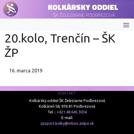
KOLKÁRSKY ODDIEL
ŠK ŽELEZIARNE PODBREZOVÁ
20.kolo, Trenčín – ŠK
ŽP
16. marca 2019
KONTAKT
Kolkársky oddiel ŠK Železiarne Podbrezová
Kolkáreň 58, 976 81 Podbrezová
Tel .:
+421 48 645 3034
E-mail:
zpsport.kolky@mbox.zelpo.sk