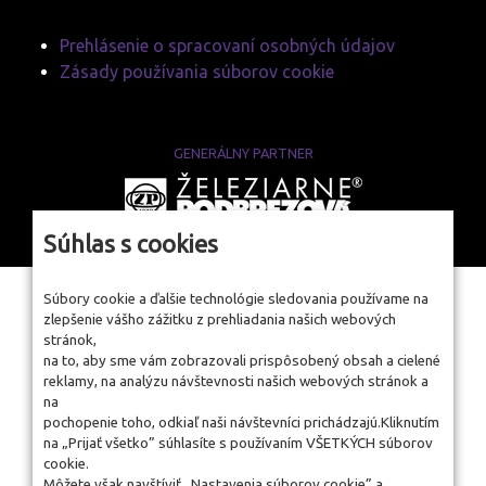
Prehlásenie o spracovaní osobných údajov
Zásady používania súborov cookie
GENERÁLNY PARTNER
www.zelpo.sk
Súhlas s cookies
Súbory cookie a ďalšie technológie sledovania používame na
zlepšenie vášho zážitku z prehliadania našich webových
stránok,
na to, aby sme vám zobrazovali prispôsobený obsah a cielené
reklamy, na analýzu návštevnosti našich webových stránok a
na
pochopenie toho, odkiaľ naši návštevníci prichádzajú.Kliknutím
na „Prijať všetko” súhlasíte s používaním VŠETKÝCH súborov
cookie.
Môžete však navštíviť „Nastavenia súborov cookie” a