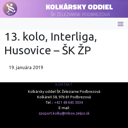
KOLKÁRSKY ODDIEL
ŠK ŽELEZIARNE PODBREZOVÁ
13. kolo, Interliga,
Husovice – ŠK ŽP
19. januára 2019
KONTAKT
Kolkársky oddiel ŠK Železiarne Podbrezová
Kolkáreň 58, 976 81 Podbrezová
Tel .:
+421 48 645 3034
E-mail:
zpsport.kolky@mbox.zelpo.sk