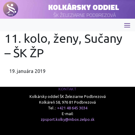
KOLKÁRSKY ODDIEL
ŠK ŽELEZIARNE PODBREZOVÁ
11. kolo, ženy, Sučany
– ŠK ŽP
19. januára 2019
KONTAKT
Kolkársky oddiel ŠK Železiarne Podbrezová
Kolkáreň 58, 976 81 Podbrezová
Tel .:
+421 48 645 3034
E-mail:
zpsport.kolky@mbox.zelpo.sk