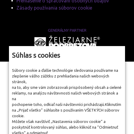
Prehlásenie o spracovaní osobných údajov
Zásady používania súborov cookie
GENERÁLNY PARTNER
www.zelpo.sk
Súhlas s cookies
Súbory cookie a ďalšie technológie sledovania používame na
zlepšenie vášho zážitku z prehliadania našich webových
stránok,
na to, aby sme vám zobrazovali prispôsobený obsah a cielené
reklamy, na analýzu návštevnosti našich webových stránok a
na
pochopenie toho, odkiaľ naši návštevníci prichádzajú.Kliknutím
na „Prijať všetko” súhlasíte s používaním VŠETKÝCH súborov
cookie.
Môžete však navštíviť „Nastavenia súborov cookie” a
poskytnúť kontrolovaný súhlas, alebo kliknúť na “Odmietnuť
všetko” a odmietnuť