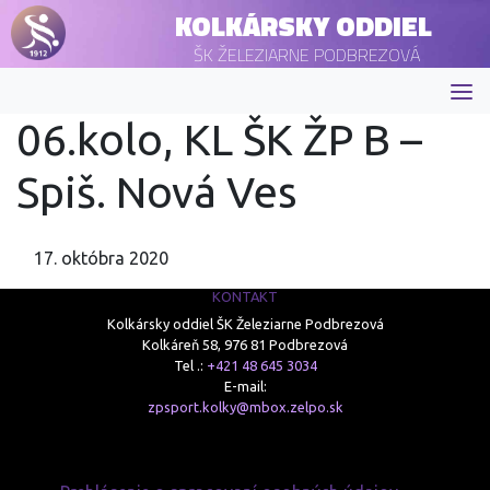
KOLKÁRSKY ODDIEL
ŠK ŽELEZIARNE PODBREZOVÁ
06.kolo, KL ŠK ŽP B –
Spiš. Nová Ves
17. októbra 2020
KONTAKT
Kolkársky oddiel ŠK Železiarne Podbrezová
Kolkáreň 58, 976 81 Podbrezová
Tel .:
+421 48 645 3034
E-mail:
zpsport.kolky@mbox.zelpo.sk