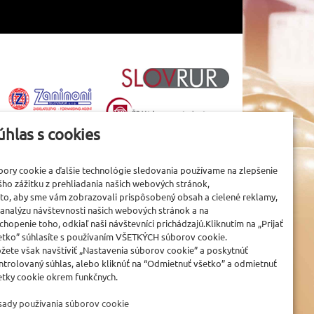
úhlas s cookies
bory cookie a ďalšie technológie sledovania používame na zlepšenie
šho zážitku z prehliadania našich webových stránok,
 to, aby sme vám zobrazovali prispôsobený obsah a cielené reklamy,
 analýzu návštevnosti našich webových stránok a na
chopenie toho, odkiaľ naši návštevníci prichádzajú.Kliknutím na „Prijať
etko” súhlasíte s používaním VŠETKÝCH súborov cookie.
žete však navštíviť „Nastavenia súborov cookie” a poskytnúť
ntrolovaný súhlas, alebo kliknúť na “Odmietnuť všetko” a odmietnuť
etky cookie okrem funkčnych.
sady používania súborov cookie