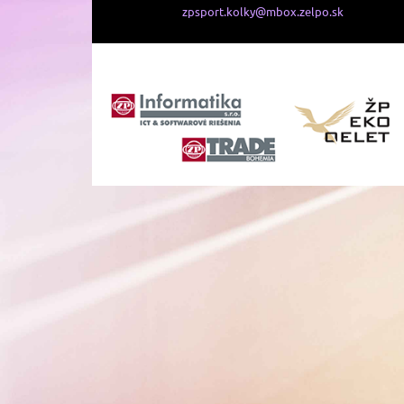
zpsport.kolky@mbox.zelpo.sk