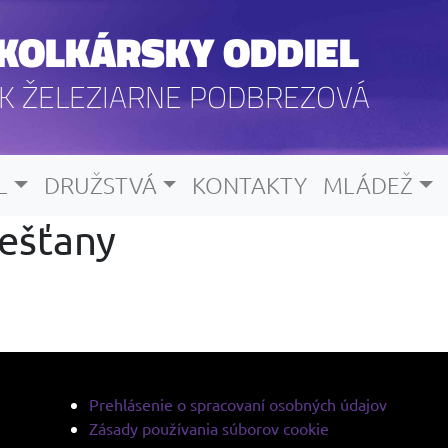
KOLKÁRSKY ODDIEL
K ŽELEZIARNE PODBREZOVÁ
L
DRUŽSTVÁ
KONTAKTY
MLÁDEŽ
iešťany
Prehlásenie o spracovaní osobných údajov
Zásady používania súborov cookie