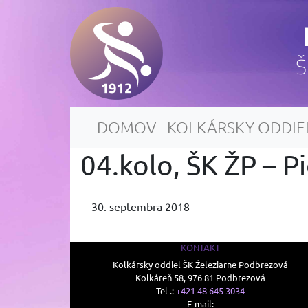
Š
DOMOV
KOLKÁRSKY ODDIE
04.kolo, ŠK ŽP – P
30. septembra 2018
KONTAKT
Kolkársky oddiel ŠK Železiarne Podbrezová
Kolkáreň 58, 976 81 Podbrezová
Tel .:
+421 48 645 3034
E-mail: