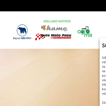
S
Sú
vá
na
na
po
vš
Mô
ko
vš
Zá