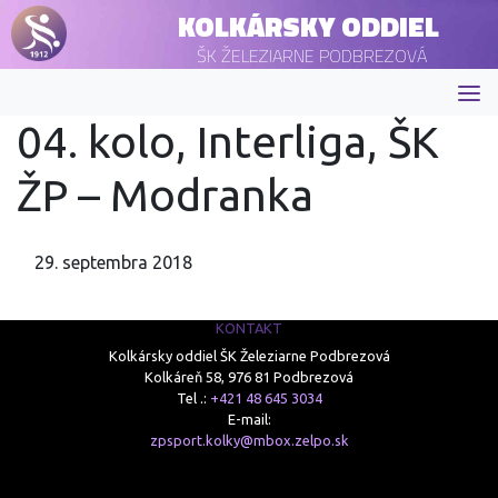
KOLKÁRSKY ODDIEL
ŠK ŽELEZIARNE PODBREZOVÁ
04. kolo, Interliga, ŠK
ŽP – Modranka
29. septembra 2018
KONTAKT
Kolkársky oddiel ŠK Železiarne Podbrezová
Kolkáreň 58, 976 81 Podbrezová
Tel .:
+421 48 645 3034
E-mail:
zpsport.kolky@mbox.zelpo.sk