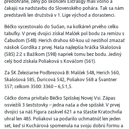
predohrané, ženy po skončení Extraligy mali voľno a
čakajú na nadstavbu do Slovenského pohára. Tak sa nám
predstavili len družstvá v 1. Lige východ a dorastenci.
Béčko vycestovalo do Sučian, na kolkáreň prvého celku
tabuľky. V prvej dvojici získal Malček pol bodu za remízu s
Čabudom (548). Herich druhou 60-kou už nestihol zmazať
náskok Gordíka z prvej. Naša najlepšia hráčka Skalošová
(585) 2:2 s Bažíkom (598) napriek tomu bez bodu. Jediný
celý bod získala Poliaková s Kováčom (561).
Za ŠK Železiarne Podbrezová B: Malček 548, Herich 560,
Skalošová 585, Ďuricová 542, Poliakov 568 a Švantner
557; celkom 3500: 3360 – 6,5:1,5.
Céčko doma privítalo Béčko Spišskej Novej Vsi. Zápas
osviežili 3 šesťstovky – jedna naša a dve spišské. V prvej
dvojici sa náš Figura zaskvel 621 a na šťastie Kratochvíla
uhral len 485. Poliakovi sa podarilo uchmatnúť len jeden
set, keď si Kuchárová spomenula na svoju dobrú formu a