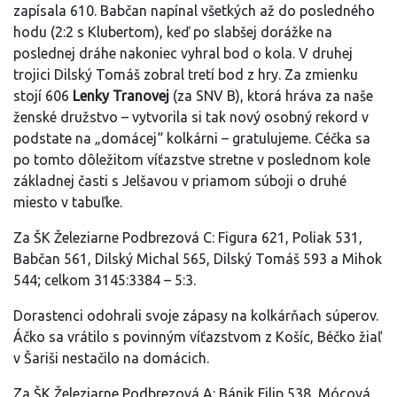
zapísala 610. Babčan napínal všetkých až do posledného
hodu (2:2 s Klubertom), keď po slabšej dorážke na
poslednej dráhe nakoniec vyhral bod o kola. V druhej
trojici Dilský Tomáš zobral tretí bod z hry. Za zmienku
stojí 606
Lenky Tranovej
(za SNV B), ktorá hráva za naše
ženské družstvo – vytvorila si tak nový osobný rekord v
podstate na „domácej“ kolkárni – gratulujeme. Céčka sa
po tomto dôležitom víťazstve stretne v poslednom kole
základnej časti s Jelšavou v priamom súboji o druhé
miesto v tabuľke.
Za ŠK Železiarne Podbrezová C: Figura 621, Poliak 531,
Babčan 561, Dilský Michal 565, Dilský Tomáš 593 a Mihok
544; celkom 3145:3384 – 5:3.
Dorastenci odohrali svoje zápasy na kolkárňach súperov.
Áčko sa vrátilo s povinným víťazstvom z Košíc, Béčko žiaľ
v Šariši nestačilo na domácich.
Za ŠK Železiarne Podbrezová A: Bánik Filip 538, Mócová