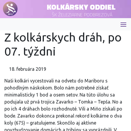
KOLKÁRSKY ODDIEL
ŠK ŽELEZIARNE PODBREZOVÁ
Z kolkárskych dráh, po
07. týždni
18. februára 2019
Naši kolkári vycestovali na odvetu do Mariboru s
pohodlným náskokom. Bolo nám potrebné získať
minimalisticky 1 bod a osem setov. Na túto úlohu sa
podujala už prvá trojica Zavarko – Tomka – Tepša. No a
po ich 4 dráhach bolo rozhodnuté. Vili a Miňo získali po
bode. Zavarko dokonca prekonal rekord kolkárne o dva
koly (675) – gratulujeme. Skončilo aj aktívne
povzbudzovanie domácich a tribúny sa vyprázdnili. V