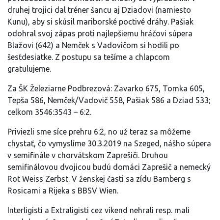
druhej trojici dal tréner šancu aj Dziadovi (namiesto
Kunu), aby si skúsil mariborské poctivé dráhy. Pašiak
odohral svoj zápas proti najlepšiemu hráčovi súpera
Blažovi (642) a Nemček s Vadovičom si hodili po
šesťdesiatke. Z postupu sa tešíme a chlapcom
gratulujeme.
Za ŠK Železiarne Podbrezová: Zavarko 675, Tomka 605,
Tepša 586, Nemček/Vadovič 558, Pašiak 586 a Dziad 533;
celkom 3546:3543 – 6:2.
Priviezli sme síce prehru 6:2, no už teraz sa môžeme
chystať, čo vymyslíme 30.3.2019 na Szeged, nášho súpera
v semifinále v chorvátskom Zaprešiči. Druhou
semifinálovou dvojicou budú domáci Zaprešič a nemecký
Rot Weiss Zerbst. V ženskej časti sa zídu Bamberg s
Rosicami a Rijeka s BBSV Wien.
Interligisti a Extraligisti cez víkend nehrali resp. mali