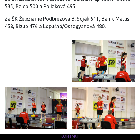
535, Balco 500 a Poliaková 495.
Za ŠK Železiarne Podbrezová B: Soják 511, Bánik Matúš
458, Bizub 476 a Lopušná/Oszagyanová 480.
KONTAKT