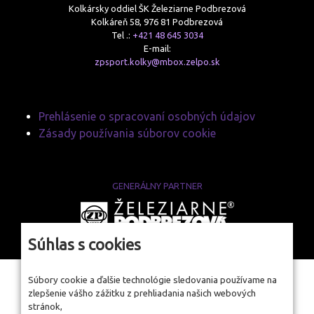
Kolkársky oddiel ŠK Železiarne Podbrezová
Kolkáreň 58, 976 81 Podbrezová
Tel .:
+421 48 645 3034
E-mail:
zpsport.kolky@mbox.zelpo.sk
Prehlásenie o spracovaní osobných údajov
Zásady používania súborov cookie
GENERÁLNY PARTNER
www.zelpo.sk
Súhlas s cookies
Súbory cookie a ďalšie technológie sledovania používame na
zlepšenie vášho zážitku z prehliadania našich webových
stránok,