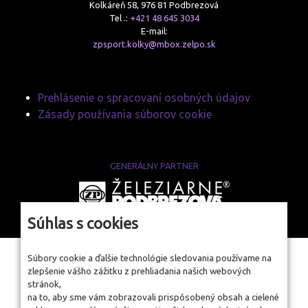
Kolkáreň 58, 976 81 Podbrezová
Tel .:
+421 48 645 3034
E-mail:
zpsport.kolky@mbox.zelpo.sk
Prehlásenie o spracovaní osobných údajov
Zásady používania súborov cookie
GENERÁLNY PARTNER
www.zelpo.sk
Súhlas s cookies
Súbory cookie a ďalšie technológie sledovania používame na
zlepšenie vášho zážitku z prehliadania našich webových
stránok,
na to, aby sme vám zobrazovali prispôsobený obsah a cielené