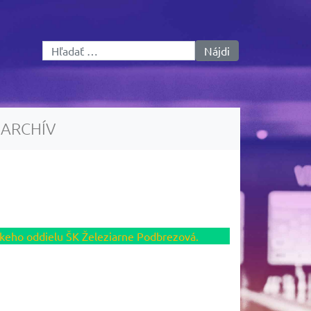
Hľadať:
ARCHÍV
rskeho oddielu ŠK Železiarne Podbrezová.