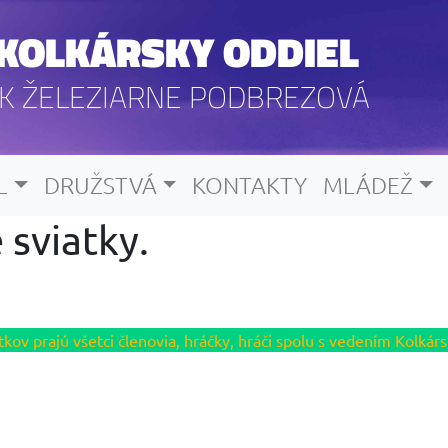
KOLKÁRSKY ODDIEL
K ŽELEZIARNE PODBREZOVÁ
L
DRUŽSTVÁ
KONTAKTY
MLÁDEŽ
 sviatky.
tkov prajú všetci členovia, hráčky, hráči spolu s vedením Kolká