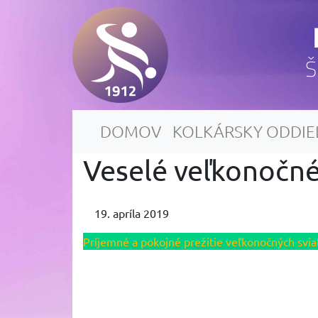
Š
DOMOV
KOLKÁRSKY ODDIE
Veselé veľkonočné
19. apríla 2019
Príjemné a pokojné prežitie veľkonočných svia