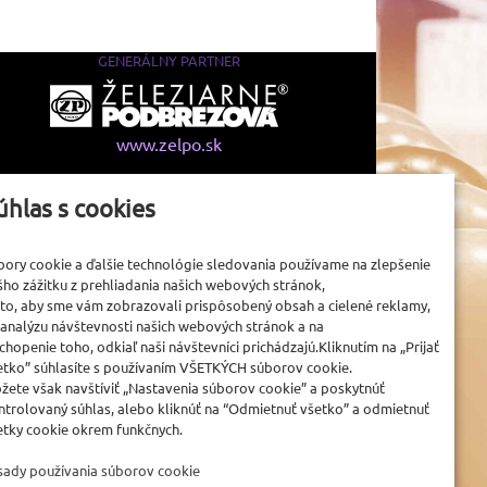
GENERÁLNY PARTNER
www.zelpo.sk
úhlas s cookies
bory cookie a ďalšie technológie sledovania používame na zlepšenie
šho zážitku z prehliadania našich webových stránok,
 to, aby sme vám zobrazovali prispôsobený obsah a cielené reklamy,
 analýzu návštevnosti našich webových stránok a na
chopenie toho, odkiaľ naši návštevníci prichádzajú.Kliknutím na „Prijať
etko” súhlasíte s používaním VŠETKÝCH súborov cookie.
žete však navštíviť „Nastavenia súborov cookie” a poskytnúť
ntrolovaný súhlas, alebo kliknúť na “Odmietnuť všetko” a odmietnuť
etky cookie okrem funkčnych.
sady používania súborov cookie