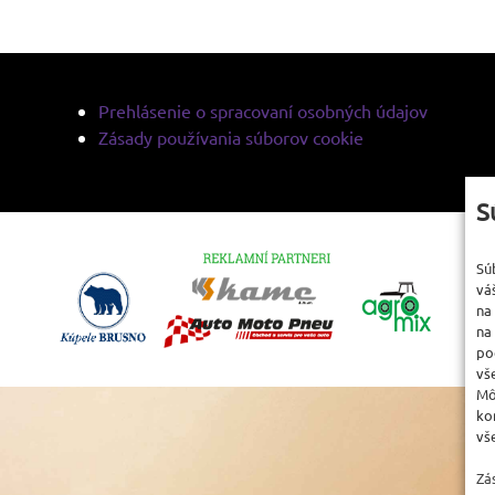
Prehlásenie o spracovaní osobných údajov
Zásady používania súborov cookie
S
Sú
vá
na
na
po
vš
Mô
ko
vš
Zá