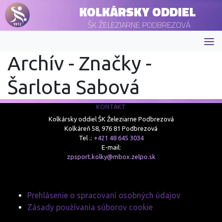
KOLKÁRSKY ODDIEL
ŠK ŽELEZIARNE PODBREZOVÁ
Archív - Značky -
Šarlota Sabová
KONTAKT
Kolkársky oddiel ŠK Železiarne Podbrezová
Kolkáreň 58, 976 81 Podbrezová
Tel .:
+421 48 645 3034
E-mail:
zpsport.kolky@mbox.zelpo.sk
Prehlásenie o spracovaní osobných údajov
Zásady používania súborov cookie