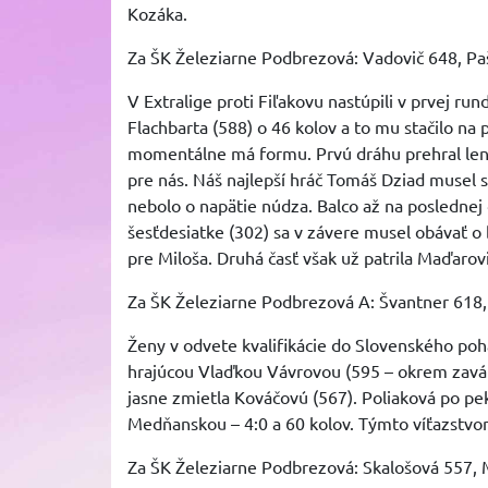
Kozáka.
Za ŠK Železiarne Podbrezová: Vadovič 648, Pa
V Extralige proti Fiľakovu nastúpili v prvej ru
Flachbarta (588) o 46 kolov a to mu stačilo na 
momentálne má formu. Prvú dráhu prehral len o 
pre nás. Náš najlepší hráč Tomáš Dziad musel 
nebolo o napätie núdza. Balco až na poslednej d
šesťdesiatke (302) sa v závere musel obávať o 
pre Miloša. Druhá časť však už patrila Maďarovi
Za ŠK Železiarne Podbrezová A: Švantner 618, 
Ženy v odvete kvalifikácie do Slovenského pohár
hrajúcou Vlaďkou Vávrovou (595 – okrem zaváha
jasne zmietla Kováčovú (567). Poliaková po pek
Medňanskou – 4:0 a 60 kolov. Týmto víťazstvo
Za ŠK Železiarne Podbrezová: Skalošová 557, 