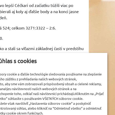
 lepší Céčkari od začiatku túžili viac po
ierali aj koly aj ďalšie body a na konci jasne
deň.
á 524; celkom 3271:3322 – 2:6.
0.
a stali sa víťazmi základnej časti v predstihu
i tak súťaž na ôsmom mieste.
úhlas s cookies
bory cookie a ďalšie technológie sledovania používame na zlepšenie
šho zážitku z prehliadania našich webových stránok,
 to, aby sme vám zobrazovali prispôsobený obsah a cielené reklamy,
GENERÁLNY PARTNER
 analýzu návštevnosti našich webových stránok a na
chopenie toho, odkiaľ naši návštevníci prichádzajú.Kliknutím na „Prijať
etko” súhlasíte s používaním VŠETKÝCH súborov cookie.
žete však navštíviť „Nastavenia súborov cookie” a poskytnúť
www.zelpo.sk
ntrolovaný súhlas, alebo kliknúť na “Odmietnuť všetko” a odmietnuť
etky cookie okrem funkčnych.