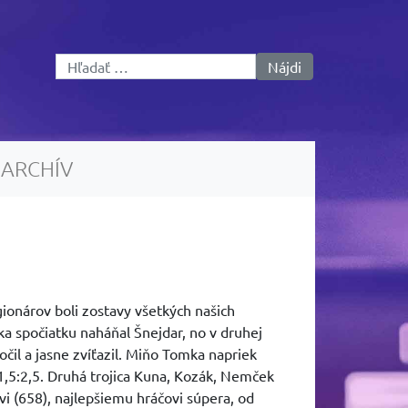
Hľadať:
ARCHÍV
egionárov boli zostavy všetkých našich
ka spočiatku naháňal Šnejdar, no v druhej
očil a jasne zvíťazil. Miňo Tomka napriek
1,5:2,5. Druhá trojica Kuna, Kozák, Nemček
i (658), najlepšiemu hráčovi súpera, od