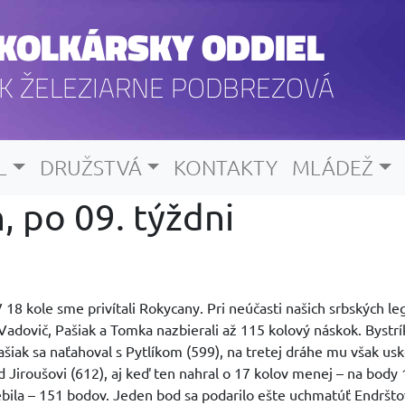
KOLKÁRSKY ODDIEL
K ŽELEZIARNE PODBREZOVÁ
L
DRUŽSTVÁ
KONTAKTY
MLÁDEŽ
, po 09. týždni
V 18 kole sme privítali Rokycany. Pri neúčasti našich srbských l
adovič, Pašiak a Tomka nazbierali až 115 kolový náskok. Bystrí
ašiak sa naťahoval s Pytlíkom (599), na tretej dráhe mu však usk
 Jiroušovi (612), aj keď ten nahral o 17 kolov menej – na body 
ebila – 151 bodov. Jeden bod sa podarilo ešte uchmatúť Endrštov