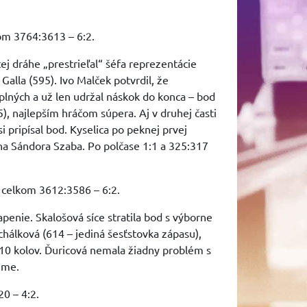
om 3764:3613 – 6:2.
tej dráhe „prestrieľal“ šéfa reprezentácie
Galla (595). Ivo Malček potvrdil, že
plných a už len udržal náskok do konca – bod
, najlepším hráčom súpera. Aj v druhej časti
i pripísal bod. Kyselica po peknej prvej
 na Sándora Szaba. Po polčase 1:1 a 325:317
; celkom 3612:3586 – 6:2.
apenie. Skalošová síce stratila bod s výborne
hálková (614 – jediná šesťstovka zápasu),
o 10 kolov. Ďuricová nemala žiadny problém s
eme.
0 – 4:2.