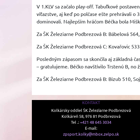
V 1.KLV sa začalo play-off. Tabuľkové postaveni
víťazstve, aj keď po polčase ešte prehrávali o 3
dominovali. Najlepším hráčom Béčka bola Miška
Za ŠK Železiarne Podbrezová B: Bábelová 564, 
Za ŠK Železiarne Podbrezová C: Kovařovic 533,
Posledným zápasom sa skončila aj základná časť
– gratulujeme. Béčko navštívilo Trstenú B, no ž
Za ŠK Železiarne Podbrezová B: Bizub 510, So
KONTAKT
Kolkársky oddiel ŠK Železiarne Podbrezová
Kolkáreň 58, 976 81 Podbrezová
Tel .:
+421 48 645 3034
E-mail:
zpsport.kolky@mbox.zelpo.sk