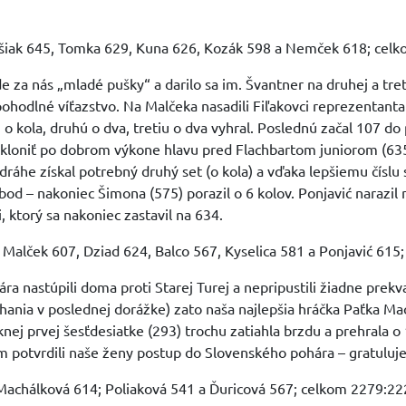
šiak 645, Tomka 629, Kuna 626, Kozák 598 a Nemček 618; celk
nde za nás „mladé pušky“ a darilo sa im. Švantner na druhej a tre
pohodlné víťazstvo. Na Malčeka nasadili Fiľakovci reprezentanta 
kola, druhú o dva, tretiu o dva vyhral. Poslednú začal 107 do 
skloniť po dobrom výkone hlavu pred Flachbartom juniorom (635)
ráhe získal potrebný druhý set (o kola) a vďaka lepšiemu číslu s
bod – nakoniec Šimona (575) porazil o 6 kolov. Ponjavić narazil
, ktorý sa nakoniec zastavil na 634.
Malček 607, Dziad 624, Balco 567, Kyselica 581 a Ponjavić 615
a nastúpili doma proti Starej Turej a nepripustili žiadne prekv
nia v poslednej dorážke) zato naša najlepšia hráčka Paťka Mac
nej prvej šesťdesiatke (293) trochu zatiahla brzdu a prehrala 
m potvrdili naše ženy postup do Slovenského pohára – gratuluj
Machálková 614; Poliaková 541 a Ďuricová 567; celkom 2279:222