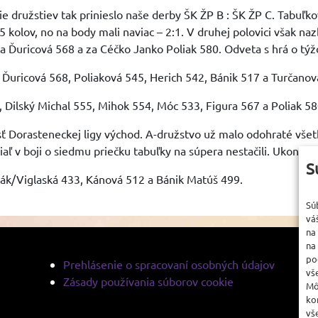
e družstiev tak prinieslo naše derby ŠK ŽP B : ŠK ŽP C. Tabuľkovo
5 kolov, no na body mali naviac – 2:1. V druhej polovici však nazb
 Ďuricová 568 a za Céčko Janko Poliak 580. Odveta s hrá o týž
Ďuricová 568, Poliaková 545, Herich 542, Bánik 517 a Turčanov
 Dilský Michal 555, Mihok 554, Móc 533, Figura 567 a Poliak 58
 Dorasteneckej ligy východ. A-družstvo už malo odohraté všetko 
iaľ v boji o siedmu priečku tabuľky na súpera nestačili. Ukončil
S
ják/Viglaská 433, Kánová 512 a Bánik Matúš 499.
Sú
vá
na
na
po
Prehlásenie o spracovaní osobných údajov
vš
Zásady používania súborov cookie
Mô
ko
vš