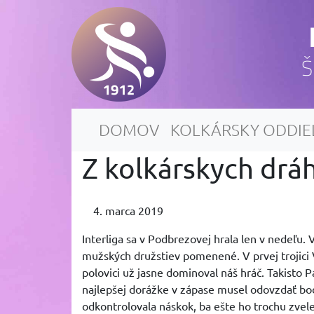
Š
DOMOV
KOLKÁRSKY ODDIE
Z kolkárskych dráh
4. marca 2019
Interliga sa v Podbrezovej hrala len v nedeľu. 
mužských družstiev pomenené. V prvej trojici V
polovici už jasne dominoval náš hráč. Takisto P
najlepšej dorážke v zápase musel odovzdať bod
odkontrolovala náskok, ba ešte ho trochu zvel