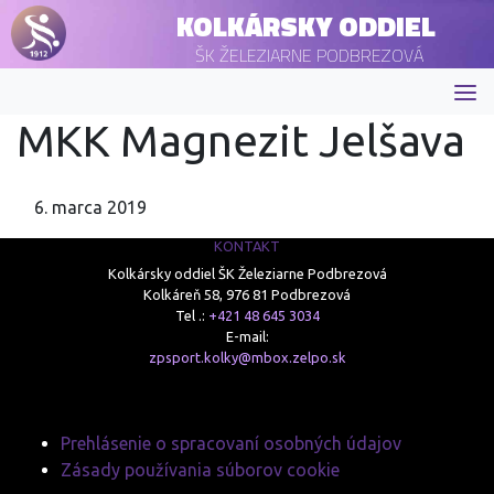
KOLKÁRSKY ODDIEL
ŠK ŽELEZIARNE PODBREZOVÁ
MKK Magnezit Jelšava
6. marca 2019
KONTAKT
Kolkársky oddiel ŠK Železiarne Podbrezová
Kolkáreň 58, 976 81 Podbrezová
Tel .:
+421 48 645 3034
E-mail:
zpsport.kolky@mbox.zelpo.sk
Prehlásenie o spracovaní osobných údajov
Zásady používania súborov cookie