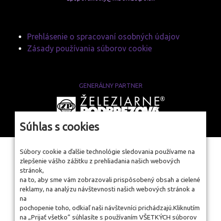
Prehlásenie o spracovaní osobných údajov
Zásady používania súborov cookie
GENERÁLNY PARTNER
www.zelpo.sk
Súhlas s cookies
Súbory cookie a ďalšie technológie sledovania používame na
zlepšenie vášho zážitku z prehliadania našich webových
stránok,
na to, aby sme vám zobrazovali prispôsobený obsah a cielené
reklamy, na analýzu návštevnosti našich webových stránok a
na
pochopenie toho, odkiaľ naši návštevníci prichádzajú.Kliknutím
na „Prijať všetko” súhlasíte s používaním VŠETKÝCH súborov