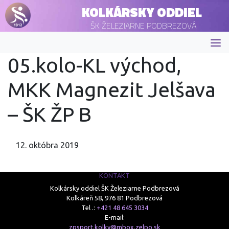
KOLKÁRSKY ODDIEL
ŠK ŽELEZIARNE PODBREZOVÁ
05.kolo-KL východ,
MKK Magnezit Jelšava
– ŠK ŽP B
12. októbra 2019
KONTAKT
Kolkársky oddiel ŠK Železiarne Podbrezová
Kolkáreň 58, 976 81 Podbrezová
Tel .:
+421 48 645 3034
E-mail:
zpsport.kolky@mbox.zelpo.sk