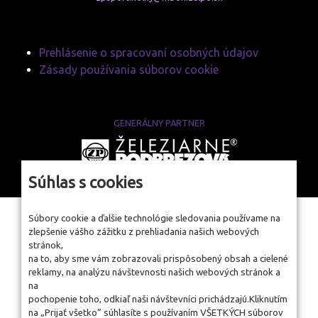
Prehlásenie o spracovaní osobných údajov
Zásady používania súborov cookie
GENERÁLNY PARTNER
www.zelpo.sk
Súhlas s cookies
Súbory cookie a ďalšie technológie sledovania používame na
zlepšenie vášho zážitku z prehliadania našich webových
stránok,
na to, aby sme vám zobrazovali prispôsobený obsah a cielené
reklamy, na analýzu návštevnosti našich webových stránok a
na
pochopenie toho, odkiaľ naši návštevníci prichádzajú.Kliknutím
na „Prijať všetko” súhlasíte s používaním VŠETKÝCH súborov