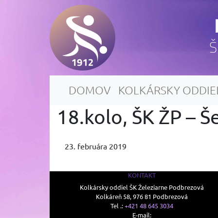
Š
DOMOV
KOLKÁRSKY ODDIE
18.kolo, ŠK ŽP – 
23. februára 2019
KONTAKT
Kolkársky oddiel ŠK Železiarne Podbrezová
Kolkáreň 58, 976 81 Podbrezová
Tel .:
+421 48 645 3034
E-mail: