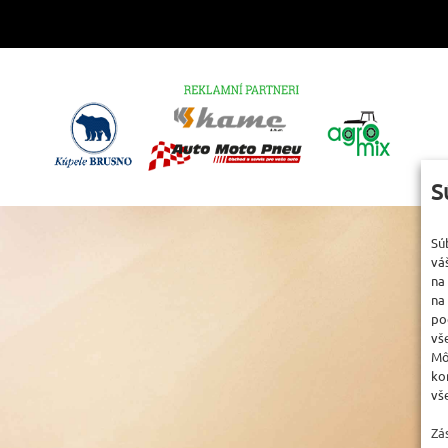
S
Sú
vá
na
na
po
vš
Mô
ko
vš
Zá