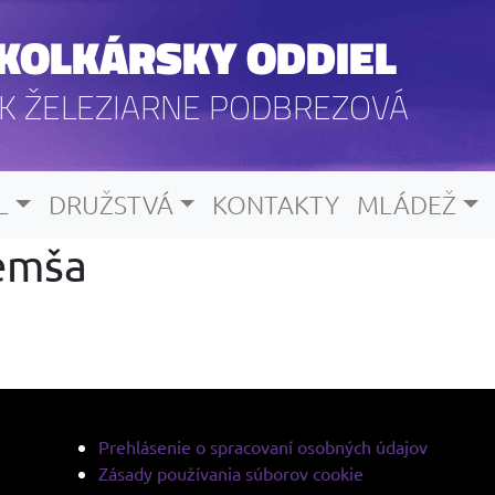
KOLKÁRSKY ODDIEL
K ŽELEZIARNE PODBREZOVÁ
L
DRUŽSTVÁ
KONTAKTY
MLÁDEŽ
Šemša
Prehlásenie o spracovaní osobných údajov
Zásady používania súborov cookie