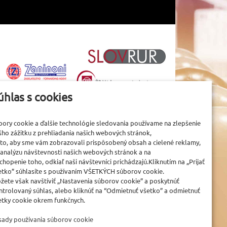
úhlas s cookies
bory cookie a ďalšie technológie sledovania používame na zlepšenie
šho zážitku z prehliadania našich webových stránok,
 to, aby sme vám zobrazovali prispôsobený obsah a cielené reklamy,
 analýzu návštevnosti našich webových stránok a na
chopenie toho, odkiaľ naši návštevníci prichádzajú.Kliknutím na „Prijať
etko” súhlasíte s používaním VŠETKÝCH súborov cookie.
žete však navštíviť „Nastavenia súborov cookie” a poskytnúť
ntrolovaný súhlas, alebo kliknúť na “Odmietnuť všetko” a odmietnuť
etky cookie okrem funkčnych.
sady používania súborov cookie