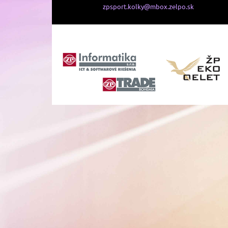
zpsport.kolky@mbox.zelpo.sk