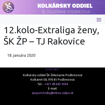
KOLKÁRSKY ODDIEL
ŠK ŽELEZIARNE PODBREZOVÁ
12.kolo-Extraliga ženy,
ŠK ŽP – TJ Rakovice
18. januára 2020
KONTAKT
Kolkársky oddiel ŠK Železiarne Podbrezová
Kolkáreň 58, 976 81 Podbrezová
Tel .:
+421 48 645 3034
E-mail:
zpsport.kolky@mbox.zelpo.sk