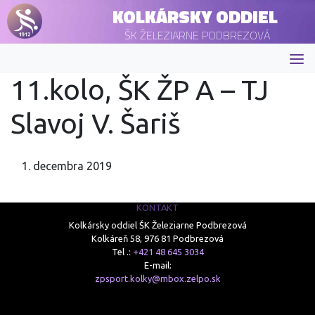
KOLKÁRSKY ODDIEL
ŠK ŽELEZIARNE PODBREZOVÁ
11.kolo, ŠK ŽP A – TJ
Slavoj V. Šariš
1. decembra 2019
KONTAKT
Kolkársky oddiel ŠK Železiarne Podbrezová
Kolkáreň 58, 976 81 Podbrezová
Tel .:
+421 48 645 3034
E-mail:
zpsport.kolky@mbox.zelpo.sk