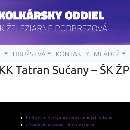
KOLKÁRSKY ODDIEL
K ŽELEZIARNE PODBREZOVÁ
L
DRUŽSTVÁ
KONTAKTY
MLÁDEŽ
 KK Tatran Sučany – ŠK ŽP
Prehlásenie o spracovaní osobných údajov
Zásady používania súborov cookie