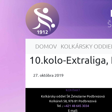
Š
DOMOV
KOLKÁRSKY ODDIE
10.kolo-Extraliga,
27. októbra 2019
KONTAKT
Kolkársky oddiel ŠK Železiarne Podbrezová
Kolkáreň 58, 976 81 Podbrezová
Tel .:
+421 48 645 3034
E-mail: