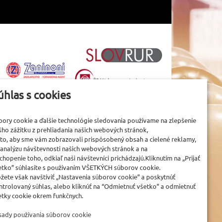
úhlas s cookies
bory cookie a ďalšie technológie sledovania používame na zlepšenie
šho zážitku z prehliadania našich webových stránok,
 to, aby sme vám zobrazovali prispôsobený obsah a cielené reklamy,
 analýzu návštevnosti našich webových stránok a na
chopenie toho, odkiaľ naši návštevníci prichádzajú.Kliknutím na „Prijať
etko” súhlasíte s používaním VŠETKÝCH súborov cookie.
žete však navštíviť „Nastavenia súborov cookie” a poskytnúť
ntrolovaný súhlas, alebo kliknúť na “Odmietnuť všetko” a odmietnuť
etky cookie okrem funkčnych.
sady používania súborov cookie