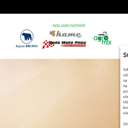
S
Sú
vá
na
na
po
vš
Mô
ko
vš
Zá