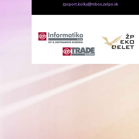
zpsport.kolky@mbox.zelpo.sk