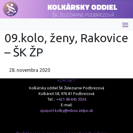
KOLKÁRSKY ODDIEL
ŠK ŽELEZIARNE PODBREZOVÁ
09.kolo, ženy, Rakovice
– ŠK ŽP
28. novembra 2020
KONTAKT
Kolkársky oddiel ŠK Železiarne Podbrezová
Kolkáreň 58, 976 81 Podbrezová
Tel .:
+421 48 645 3034
E-mail:
zpsport.kolky@mbox.zelpo.sk