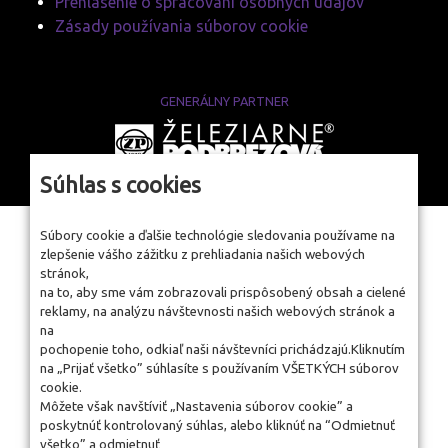
Prehlásenie o spracovaní osobných údajov
Zásady používania súborov cookie
GENERÁLNY PARTNER
www.zelpo.sk
Súhlas s cookies
Súbory cookie a ďalšie technológie sledovania používame na
zlepšenie vášho zážitku z prehliadania našich webových
stránok,
na to, aby sme vám zobrazovali prispôsobený obsah a cielené
reklamy, na analýzu návštevnosti našich webových stránok a
na
pochopenie toho, odkiaľ naši návštevníci prichádzajú.Kliknutím
na „Prijať všetko” súhlasíte s používaním VŠETKÝCH súborov
cookie.
Môžete však navštíviť „Nastavenia súborov cookie” a
poskytnúť kontrolovaný súhlas, alebo kliknúť na “Odmietnuť
všetko” a odmietnuť