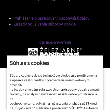
Prehlásenie o spracovaní osobných údajov
Zásady používania súborov cookie
GENERÁLNY PARTNER
www.zelpo.sk
Súhlas s cookies
Súbory cookie a ďalšie technológie sledovania používame na
zlepšenie vášho zážitku z prehliadania našich webových
stránok,
na to, aby sme vám zobrazovali prispôsobený obsah a cielené
reklamy, na analýzu návštevnosti našich webových stránok a
na
pochopenie toho, odkiaľ naši návštevníci prichádzajú.Kliknutím
na „Prijať všetko” súhlasíte s používaním VŠETKÝCH súborov