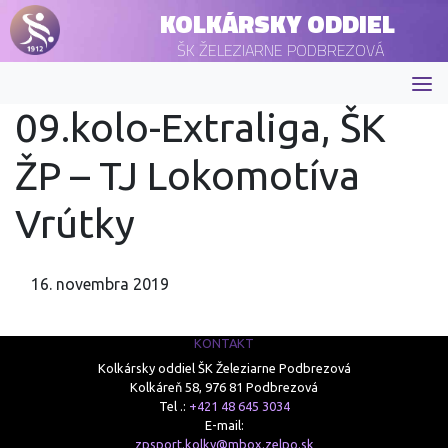
KOLKÁRSKY ODDIEL
ŠK ŽELEZIARNE PODBREZOVÁ
09.kolo-Extraliga, ŠK
ŽP – TJ Lokomotíva
Vrútky
16. novembra 2019
KONTAKT
Kolkársky oddiel ŠK Železiarne Podbrezová
Kolkáreň 58, 976 81 Podbrezová
Tel .:
+421 48 645 3034
E-mail:
zpsport.kolky@mbox.zelpo.sk