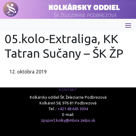
KOLKÁRSKY ODDIEL
ŠK ŽELEZIARNE PODBREZOVÁ
05.kolo-Extraliga, KK
Tatran Sučany – ŠK ŽP
12. októbra 2019
KONTAKT
Kolkársky oddiel ŠK Železiarne Podbrezová
Kolkáreň 58, 976 81 Podbrezová
Tel .:
+421 48 645 3034
E-mail:
zpsport.kolky@mbox.zelpo.sk