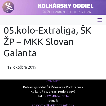
KOLKÁRSKY ODDIEL
ŠK ŽELEZIARNE PODBREZOVÁ
05.kolo-Extraliga, ŠK
ŽP – MKK Slovan
Galanta
12. októbra 2019
KONTAKT
Kolkársky oddiel ŠK Železiarne Podbrezová
Kolkáreň 58, 976 81 Podbrezová
Tel .:
+421 48 645 3034
E-mail:
zpsport.kolky@mbox.zelpo.sk