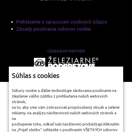
Prehlásenie o spracovaní osobných údajov
Zásady používania súborov cookie
GENERÁLNY PARTNER
www.zelpo.sk
Súhlas s cookies
Súbory cookie a ďalšie technológie sledovania používame na
zlepšenie vášho zážitku z prehliadania našich webových
stránok,
na to, aby sme vám zobrazovali prispôsobený obsah a cielené
reklamy, na analýzu návštevnosti našich webových stránok a
na
pochopenie toho, odkiaľ naši návštevníci prichádzajú.Kliknutím
na „Prijať všetko” súhlasíte s používaním VŠETKÝCH súborov