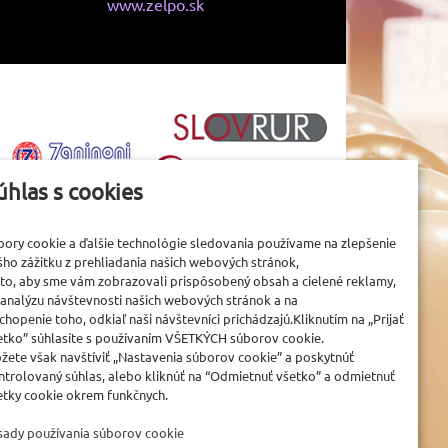
www.zelpo.sk
úhlas s cookies
bory cookie a ďalšie technológie sledovania používame na zlepšenie
šho zážitku z prehliadania našich webových stránok,
 to, aby sme vám zobrazovali prispôsobený obsah a cielené reklamy,
 analýzu návštevnosti našich webových stránok a na
chopenie toho, odkiaľ naši návštevníci prichádzajú.Kliknutím na „Prijať
etko” súhlasíte s používaním VŠETKÝCH súborov cookie.
žete však navštíviť „Nastavenia súborov cookie” a poskytnúť
ntrolovaný súhlas, alebo kliknúť na “Odmietnuť všetko” a odmietnuť
etky cookie okrem funkčnych.
sady používania súborov cookie