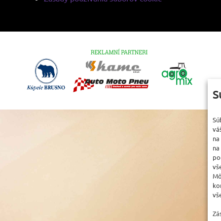
S
Sú
vá
na
na
po
vš
Mô
ko
vš
Zá