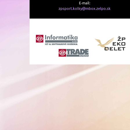
E-mail:
zpsport.kolky@mbox.zelpo.sk