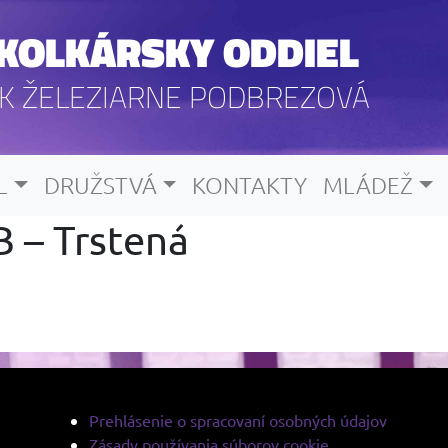
KOLKÁRSKY ODDIEL
K ŽELEZIARNE PODBREZOVÁ
L
DRUŽSTVÁ
KONTAKTY
MLÁDEŽ
B – Trstená
Prehlásenie o spracovaní osobných údajov
Zásady používania súborov cookie