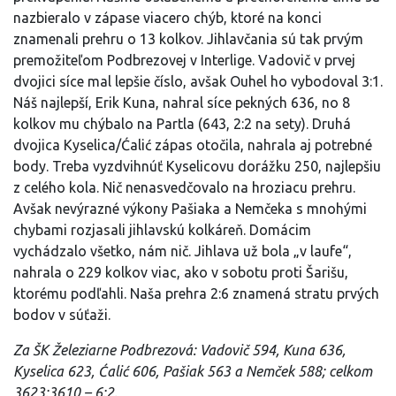
nazbieralo v zápase viacero chýb, ktoré na konci
znamenali prehru o 13 kolkov. Jihlavčania sú tak prvým
premožiteľom Podbrezovej v Interlige. Vadovič v prvej
dvojici síce mal lepšie číslo, avšak Ouhel ho vybodoval 3:1.
Náš najlepší, Erik Kuna, nahral síce pekných 636, no 8
kolkov mu chýbalo na Partla (643, 2:2 na sety). Druhá
dvojica Kyselica/Ćalić zápas otočila, nahrala aj potrebné
body. Treba vyzdvihnúť Kyselicovu dorážku 250, najlepšiu
z celého kola. Nič nenasvedčovalo na hroziacu prehru.
Avšak nevýrazné výkony Pašiaka a Nemčeka s mnohými
chybami rozjasali jihlavskú kolkáreň. Domácim
vychádzalo všetko, nám nič. Jihlava už bola „v laufe“,
nahrala o 229 kolkov viac, ako v sobotu proti Šarišu,
ktorému podľahli. Naša prehra 2:6 znamená stratu prvých
bodov v súťaži.
Za ŠK Železiarne Podbrezová: Vadovič 594, Kuna 636,
Kyselica 623, Ćalić 606, Pašiak 563 a Nemček 588; celkom
3623:3610 – 6:2.