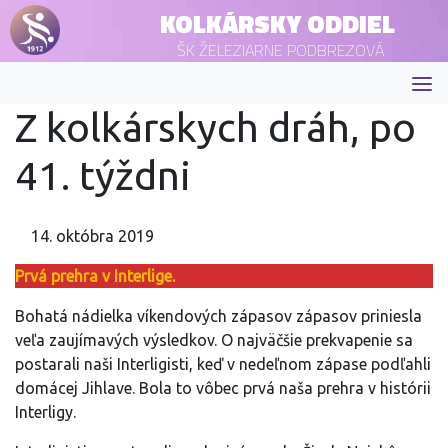
KOLKÁRSKY ODDIEL
ŠK ŽELEZIARNE PODBREZOVÁ
Z kolkárskych dráh, po
41. týždni
14. októbra 2019
Prvá prehra v Interlige.
Bohatá nádielka víkendových zápasov zápasov priniesla
veľa zaujímavých výsledkov. O najväčšie prekvapenie sa
postarali naši Interligisti, keď v nedeľnom zápase podľahli
domácej Jihlave. Bola to vôbec prvá naša prehra v histórii
Interligy.