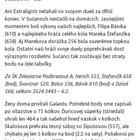
Ani Extraligisti neťahali vo svojom dueli za dlhší
koniec. V Sučanoch nestačili na domácich. Jasnejšími
momentmi boli výkony našich najlepších, Filipa Bánika
(610) a najlepšieho hráča celého kola Mareka Štefančíka
(658). Aj Marekova dorážka 256 bola suverénne topkou
kola. Ostatní naši hráči svoje duely poprehrávali dosť
výraznými rozdielmi. Sučanci tak zostávajú bez straty
bodu na čele tabuľky.
Za ŠK Železiarne Podbrezová A: Herich 553, Štefančík 658
(bod), Švantner 520, Balco 536, Bánik 610 (bod) a Dziad
566; celkom 3524:3443 – 6:2.
Ženy doma privítali Galantu. Potrebné body sme zapísali
po víťazstve o 75 kolkov. Ďuricovej súperky (striedali)
uhrali len 464 a tak nabehol hneď náskok v kolkoch.
Skalošová prehrala tesný súboj so Šípošovou (557), ale
chýbalo jej len 5 kolkov na bod (2:2 na sety). Poliakovú po