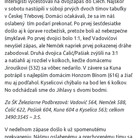
Interligisti vycestovali na dvojzápas do Čiech. Najskôr
v sobotu nastúpili v súboji prvých dvoch tímov tabuľky
v Českej Třebovej. Domáci očakávali, že sa im náš
oslabený tím podarí prekonať. Po prvej šesťdesiatke
došlo aj k úprave rozbežísk, pretože boli až nebezpečne
šmykľavé. Po prvej dvojici bolo 1:1, keď Vadovičovi
nevyšiel zápas, ale Nemček napriek prvej pokazenej dráhe
zabodoval. Druhá dvojica Ćalić/Pašiak zvýšili na 3:1
a natiahli aj rozdiel v kolkoch, keďže domácemu
Jirouškovi (532) sa vôbec nedarilo. V závere sa Kuna
potrápil s najlepším domácim Honzom Bínom (616) a žiaľ
mu aj podľahol. Kyselicovi chýbalo na bod len 6 kolkov.
No odchádzali sme do Jihlavy s dvomi bodmi.
Za ŠK Železiarne Podbrezová: Vadovič 564, Nemček 588,
Ćalić 622, Pašiak 604, Kuna 604 a Kyselica 563; celkom
3490:3545 – 3:5.
V nedeľnom zápase došlo k už spomenutému
prekvapeniu. Nášmu oslabenému a prechorenému tímu sa