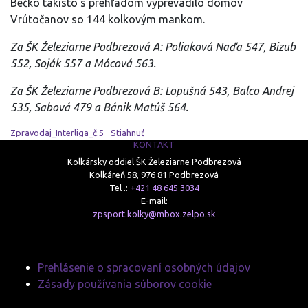
Béčko takisto s prehľadom vyprevadilo domov
Vrútočanov so 144 kolkovým mankom.
Za ŠK Železiarne Podbrezová A: Poliaková Naďa 547, Bizub
552, Soják 557 a Mócová 563.
Za ŠK Železiarne Podbrezová B: Lopušná 543, Balco Andrej
535, Sabová 479 a Bánik Matúš 564.
Zpravodaj_Interliga_č.5
Stiahnuť
KONTAKT
Kolkársky oddiel ŠK Železiarne Podbrezová
Kolkáreň 58, 976 81 Podbrezová
Tel .:
+421 48 645 3034
E-mail:
zpsport.kolky@mbox.zelpo.sk
Prehlásenie o spracovaní osobných údajov
Zásady používania súborov cookie