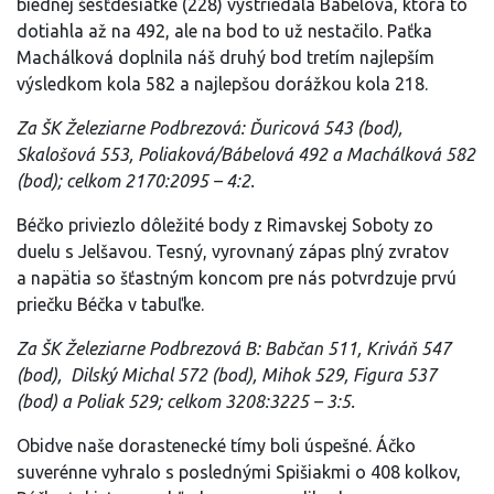
biednej šesťdesiatke (228) vystriedala Bábelová, ktorá to
dotiahla až na 492, ale na bod to už nestačilo. Paťka
Machálková doplnila náš druhý bod tretím najlepším
výsledkom kola 582 a najlepšou dorážkou kola 218.
Za ŠK Železiarne Podbrezová: Ďuricová 543 (bod),
Skalošová 553, Poliaková/Bábelová 492 a Machálková 582
(bod); celkom 2170:2095 – 4:2.
Béčko priviezlo dôležité body z Rimavskej Soboty zo
duelu s Jelšavou. Tesný, vyrovnaný zápas plný zvratov
a napätia so šťastným koncom pre nás potvrdzuje prvú
priečku Béčka v tabuľke.
Za ŠK Železiarne Podbrezová B: Babčan 511, Kriváň 547
(bod), Dilský Michal 572 (bod), Mihok 529, Figura 537
(bod) a Poliak 529; celkom 3208:3225 – 3:5.
Obidve naše dorastenecké tímy boli úspešné. Áčko
suverénne vyhralo s poslednými Spišiakmi o 408 kolkov,