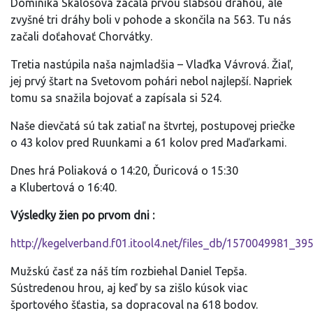
Dominika Skalošová začala prvou slabšou dráhou, ale
zvyšné tri dráhy boli v pohode a skončila na 563. Tu nás
začali doťahovať Chorvátky.
Tretia nastúpila naša najmladšia – Vlaďka Vávrová. Žiaľ,
jej prvý štart na Svetovom pohári nebol najlepší. Napriek
tomu sa snažila bojovať a zapísala si 524.
Naše dievčatá sú tak zatiaľ na štvrtej, postupovej priečke
o 43 kolov pred Ruunkami a 61 kolov pred Maďarkami.
Dnes hrá Poliaková o 14:20, Ďuricová o 15:30
a Klubertová o 16:40.
Výsledky žien po prvom dni :
http://kegelverband.f01.itool4.net/files_db/1570049981_39
Mužskú časť za náš tím rozbiehal Daniel Tepša.
Sústredenou hrou, aj keď by sa zišlo kúsok viac
športového šťastia, sa dopracoval na 618 bodov.