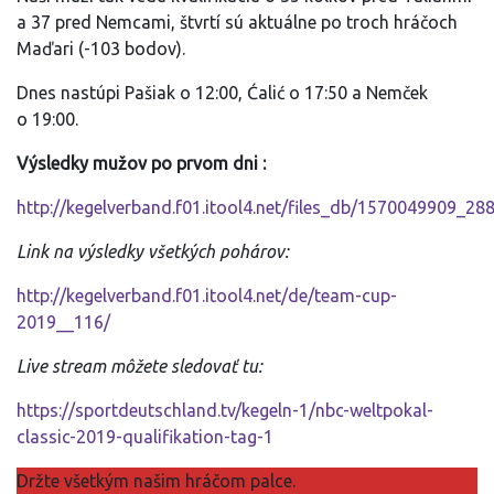
a 37 pred Nemcami, štvrtí sú aktuálne po troch hráčoch
Maďari (-103 bodov).
Dnes nastúpi Pašiak o 12:00, Ćalić o 17:50 a Nemček
o 19:00.
Výsledky mužov po prvom dni :
http://kegelverband.f01.itool4.net/files_db/1570049909_28
Link na výsledky všetkých pohárov:
http://kegelverband.f01.itool4.net/de/team-cup-
2019__116/
Live stream môžete sledovať tu:
https://sportdeutschland.tv/kegeln-1/nbc-weltpokal-
classic-2019-qualifikation-tag-1
Držte všetkým našim hráčom palce.