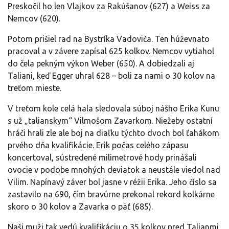
Preskočil ho len Vlajkov za Rakúšanov (627) a Weiss za
Nemcov (620).
Potom prišiel rad na Bystríka Vadoviča. Ten húževnato
pracoval a v závere zapísal 625 kolkov. Nemcov vytiahol
do čela pekným výkon Weber (650). A dobiedzali aj
Taliani, keď Egger uhral 628 – boli za nami o 30 kolov na
treťom mieste.
V treťom kole celá hala sledovala súboj nášho Erika Kunu
s už „talianskym“ Vilmošom Zavarkom. Niežeby ostatní
hráči hrali zle ale boj na diaľku týchto dvoch bol ťahákom
prvého dňa kvalifikácie. Erik počas celého zápasu
koncertoval, sústredené milimetrové hody prinášali
ovocie v podobe mnohých deviatok a neustále viedol nad
Vilim. Napínavý záver bol jasne v réžii Erika. Jeho číslo sa
zastavilo na 690, čím bravúrne prekonal rekord kolkárne
skoro o 30 kolov a Zavarka o päť (685).
Naši muži tak vedú kvalifikáciu o 35 kolkov pred Talianmi