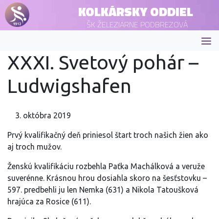
KOLKÁRSKY ODDIEL
ŠK ŽELEZIARNE PODBREZOVÁ
XXXI. Svetový pohár –
Ludwigshafen
3. októbra 2019
Prvý kvalifikačný deň priniesol štart troch našich žien ako
aj troch mužov.
Ženskú kvalifikáciu rozbehla Paťka Machálková a veruže
suverénne. Krásnou hrou dosiahla skoro na šesťstovku –
597. predbehli ju len Nemka (631) a Nikola Tatoušková
hrajúca za Rosice (611).