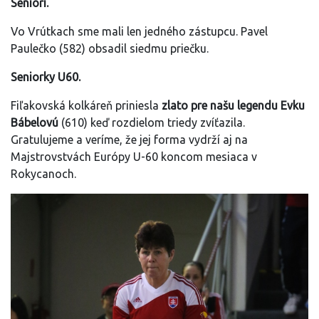
Seniori.
Vo Vrútkach sme mali len jedného zástupcu. Pavel
Paulečko (582) obsadil siedmu priečku.
Seniorky U60.
Fiľakovská kolkáreň priniesla
zlato pre našu legendu Evku
Bábelovú
(610) keď rozdielom triedy zvíťazila.
Gratulujeme a veríme, že jej forma vydrží aj na
Majstrovstvách Európy U-60 koncom mesiaca v
Rokycanoch.