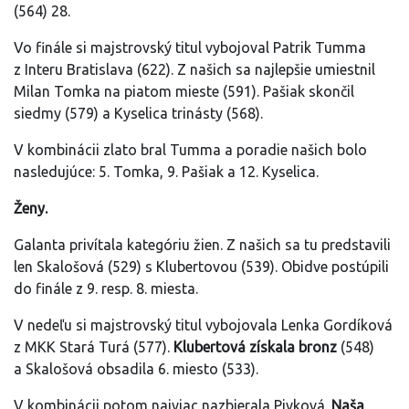
(564) 28.
Vo finále si majstrovský titul vybojoval Patrik Tumma
z Interu Bratislava (622). Z našich sa najlepšie umiestnil
Milan Tomka na piatom mieste (591). Pašiak skončil
siedmy (579) a Kyselica trinásty (568).
V kombinácii zlato bral Tumma a poradie našich bolo
nasledujúce: 5. Tomka, 9. Pašiak a 12. Kyselica.
Ženy.
Galanta privítala kategóriu žien. Z našich sa tu predstavili
len Skalošová (529) s Klubertovou (539). Obidve postúpili
do finále z 9. resp. 8. miesta.
V nedeľu si majstrovský titul vybojovala Lenka Gordíková
z MKK Stará Turá (577).
Klubertová získala bronz
(548)
a Skalošová obsadila 6. miesto (533).
V kombinácii potom najviac nazbierala Pivková.
Naša