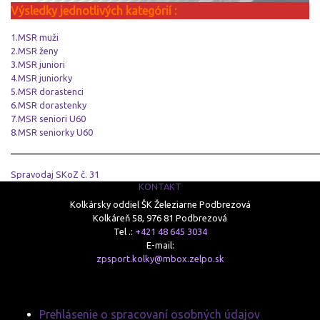
Výsledky jednotlivých kategórií :
1.MSR muži
2.MSR ženy
3.MSR juniori
4.MSR juniorky
5.MSR dorastenci
6.MSR dorastenky
7.MSR seniori U60
8.MSR seniorky U60
______________________________________________________
Spravodaj SKoZ č. 31
KONTAKT
Kolkársky oddiel ŠK Železiarne Podbrezová
Kolkáreň 58, 976 81 Podbrezová
Tel .:
+421 48 645 3034
E-mail:
zpsport.kolky@mbox.zelpo.sk
Prehlásenie o spracovaní osobných údajov