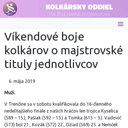
KOLKÁRSKY ODDIEL
ŠK ŽELEZIARNE PODBREZOVÁ
Víkendové boje
kolkárov o majstrovské
tituly jednotlivcov
6. mája 2019
Muži.
V Trenčíne sa v sobotu kvalifikovala do 16-členného
nedeľňajšieho finále z našich hráčov len trojica Kyselica
(589 – 15.), Pašiak (592 – 13.) a Tomka (615 – 3.). Vadovič
(573) bol 21., Kozák (572) 22., Dziad (569) 25. a Nemček