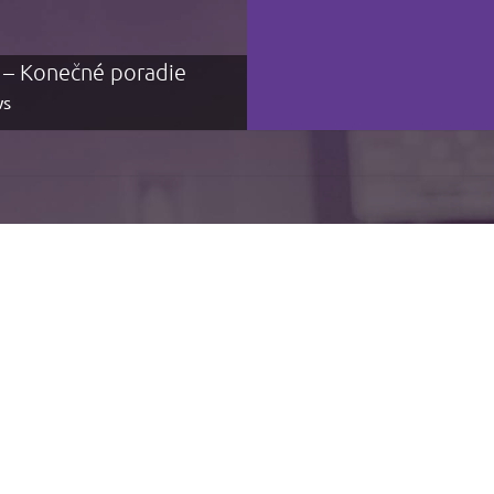
j – Konečné poradie
ŽP cup 2023 – k
s
1