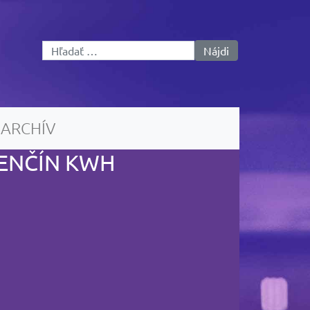
Hľadať:
ARCHÍV
ENČÍN KWH