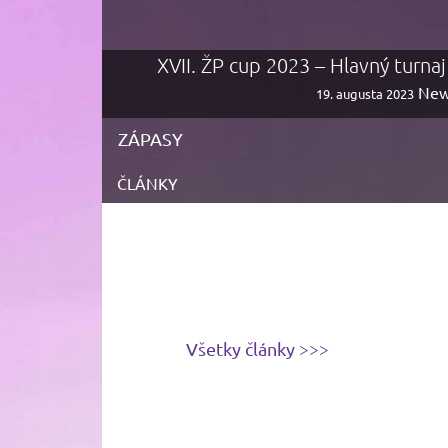
XVII. ŽP cup 2023 – Hlavný turna
New
19. augusta 2023
ZÁPASY
ČLÁNKY
Všetky články >>>