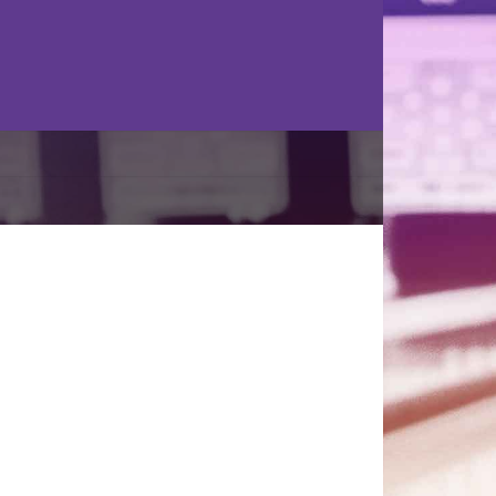
valifikácia – Konečné poradie
News
8. augusta 2023