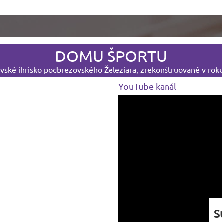
DOMU ŠPORTU
ské ihrisko podbrezovského Železiara, zrekonštruované v rok
YouTube kanál
S