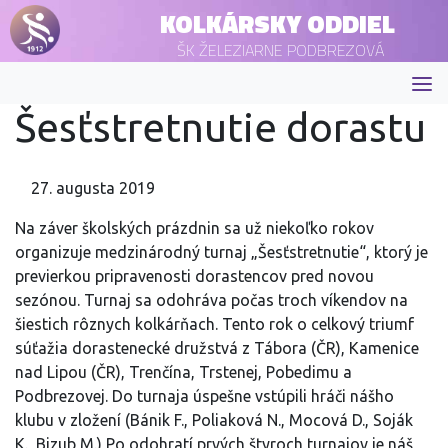
KOLKÁRSKY ODDIEL
ŠK ŽELEZIARNE PODBREZOVÁ
Šesťstretnutie dorastu
27. augusta 2019
Na záver školských prázdnin sa už niekoľko rokov
organizuje medzinárodný turnaj „Šesťstretnutie“, ktorý je
previerkou pripravenosti dorastencov pred novou
sezónou. Turnaj sa odohráva počas troch víkendov na
šiestich rôznych kolkárňach. Tento rok o celkový triumf
súťažia dorastenecké družstvá z Tábora (ČR), Kamenice
nad Lipou (ČR), Trenčína, Trstenej, Pobedimu a
Podbrezovej. Do turnaja úspešne vstúpili hráči nášho
klubu v zložení (Bánik F., Poliaková N., Mocová D., Soják
K., Bizub M.) Po odohratí prvých štyroch turnajov je náš