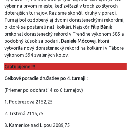
výber na prvom mieste, keď zvíťazil v troch zo štyroch
doterajších turnajov. Raz sme skončili druhý v poradí.
Turnaj bol ozdobený aj dvomi dorasteneckými rekordmi,
o ktoré sa postarali naši kolkári. Najskôr
Filip Bánik
prekonal dorastenecký rekord v Trenčíne výkonom 585 a
podobný kúsok sa podaril
Daniele Mócovej
, ktorá
vytvorila nový dorastenecký rekord na kolkárni v Tábore
výkonom 594 zvalených kolov.
Gratulujeme !!!
Celkové poradie družstiev po 4. turnaji :
(Priemer po odohratí 4 zo 6 turnajov)
1. Podbrezová 2152,25
2. Trstená 2115,75
3. Kamenice nad Lipou 2089,75