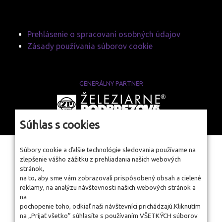
Prehlásenie o spracovaní osobných údajov
Zásady používania súborov cookie
GENERÁLNY PARTNER
www.zelpo.sk
Súhlas s cookies
Súbory cookie a ďalšie technológie sledovania používame na
zlepšenie vášho zážitku z prehliadania našich webových
stránok,
na to, aby sme vám zobrazovali prispôsobený obsah a cielené
reklamy, na analýzu návštevnosti našich webových stránok a
na
pochopenie toho, odkiaľ naši návštevníci prichádzajú.Kliknutím
na „Prijať všetko” súhlasíte s používaním VŠETKÝCH súborov