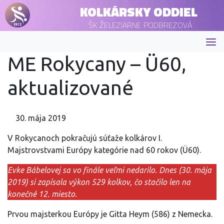
KOLKÁRSKY ODDIEL
ŠK ŽELEZIARNE PODBREZOVÁ
ME Rokycany – Ü60,
aktualizované
30. mája 2019
V Rokycanoch pokračujú súťaže kolkárov I.
Majstrovstvami Európy kategórie nad 60 rokov (Ü60).
Evke Bábelovej sa vo finále veľmi nedarilo. Dnes (30. mája
2019) si zapísala výkon 529 kolkov, čo stačilo len na
konečné 12. miesto.
Prvou majsterkou Európy je Gitta Heym (586) z Nemecka.