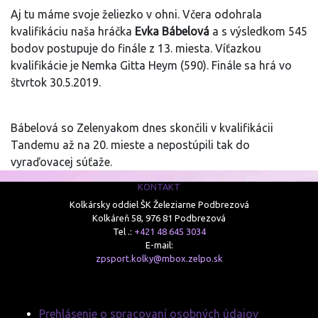
Aj tu máme svoje želiezko v ohni. Včera odohrala
kvalifikáciu naša hráčka
Evka Bábelová
a s výsledkom 545
bodov postupuje do finále z 13. miesta. Víťazkou
kvalifikácie je Nemka Gitta Heym (590). Finále sa hrá vo
štvrtok 30.5.2019.
Bábelová so Zelenyakom dnes skončili v kvalifikácii
Tandemu až na 20. mieste a nepostúpili tak do
vyraďovacej súťaže.
KONTAKT
Kolkársky oddiel ŠK Železiarne Podbrezová
Kolkáreň 58, 976 81 Podbrezová
Tel .:
+421 48 645 3034
E-mail:
zpsport.kolky@mbox.zelpo.sk
Prehlásenie o spracovaní osobných údajov