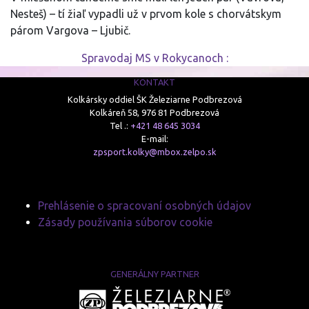
Nesteš) – tí žiaľ vypadli už v prvom kole s chorvátskym
párom Vargova – Ljubič.
Spravodaj MS v Rokycanoch :
KONTAKT
Kolkársky oddiel ŠK Železiarne Podbrezová
Kolkáreň 58, 976 81 Podbrezová
Tel .:
+421 48 645 3034
E-mail:
zpsport.kolky@mbox.zelpo.sk
Prehlásenie o spracovaní osobných údajov
Zásady používania súborov cookie
GENERÁLNY PARTNER