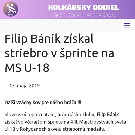
KOLKÁRSKY ODDIEL
ŠK ŽELEZIARNE PODBREZOVÁ
Filip Bánik získal
striebro v šprinte na
MS U-18
15. mája 2019
Ďalší vzácny kov pre nášho hráča !!!
Slovenský reprezentant, hráč nášho klubu,
Filip Bánik
získal vo včerajšom šprinte na XIII. Majstrovstvách sveta
U-18 v Rokycanoch skvelú striebornú medailu.