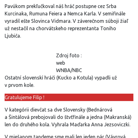
Pavúkom prekľučkoval náš hráč postupne cez Srba
Kurcinaka, Rumuna Feiera a Nemca Karla. V semifinále
vyradil ešte Slovinca Vidmara. V záverečnom súboji žiaľ
už nestačil na chorvátskeho reprezentanta Toniho
Ljubiča.
Zdroj foto :
web
WNBA/NBC
Ostatní slovenskí hráči (Kucko a Kotula) vypadli už
v prvom kole.
Gratulujeme Filip !
V kategórii dievčat sa dve Slovensky (Bednárová
a Šintálová prebojovali do štvťfinále a jedna (Makranská)
len do druhého kola. Vyhrala Maďarka Anna Jezsoviczki.
V miešanom tandeme sme mali len jeden pár (Vávrová,